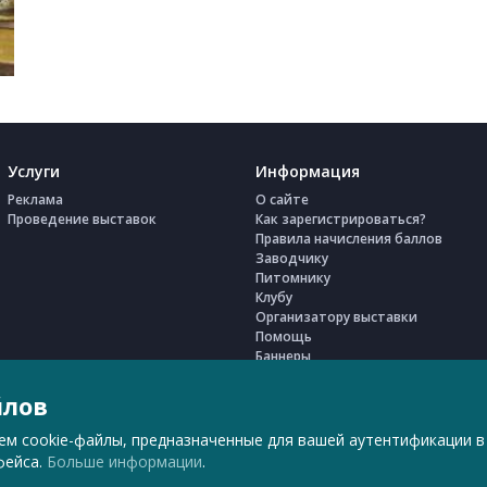
Услуги
Информация
Реклама
О сайте
Проведение выставок
Как зарегистрироваться?
Правила начисления баллов
Заводчику
Питомнику
Клубу
Организатору выставки
Помощь
Баннеры
Реквизиты
Оплата на сайте
йлов
Юридические документы
Мои настройки
ем cookie-файлы, предназначенные для вашей аутентификации в
фейса.
Больше информации
.