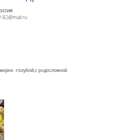
оссия
2-82@mail.ru
морно -голубой,с родословной.