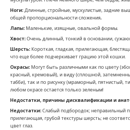
Ноги:
Длинные, стройные, мускулистые, задние выш
общей пропорциональности сложения
.
Лапы:
Маленькие, изящные, овальной формы.
Хвост:
Очень длинный, тонкий в основании, сужаю
Шерсть:
Короткая, гладкая, прилегающая, блестяща
что еще более подчеркивает грацию этой кошки.
Окрасы:
Могут быть различными как по цвету (эбон
красный, кремовый), и виду (сплошной, затемненн
табби), так и по рисунку (мраморный, пятнистый, т
любом окрасе остается только зеленым!
Недостатки, причины дисквалификации и анат
Недостатки:
Слабый подбородок; неправильный пр
прилегающая, грубой текстуры шерсть; не соотве
цвет глаз.