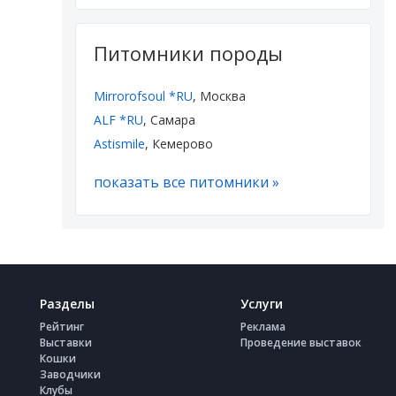
Питомники породы
Mirrorofsoul *RU
, Москва
ALF *RU
, Самара
Astismile
, Кемерово
показать все питомники »
Разделы
Услуги
Рейтинг
Реклама
Выставки
Проведение выставок
Кошки
Заводчики
Клубы