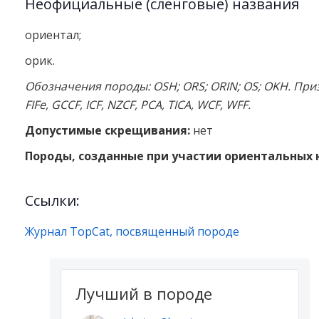
Неофициальные (сленговые) названия
ориентал;
орик.
Обозначения породы:
OSH;
ORS;
ORIN;
OS;
OKH. При
FIFe,
GCCF,
ICF,
NZCF,
PCA,
TICA,
WCF,
WFF.
Допустимые скрещивания:
нет
Породы, созданные при участии ориентальных
Ссылки:
Журнал TopCat, посвященный породе
Лучший в породе