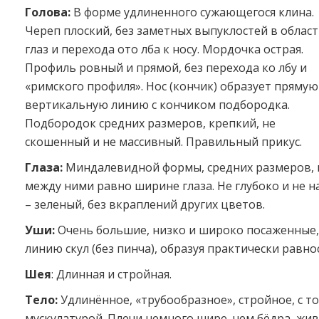
Голова:
В
форме удлиненного сужающегося клина.
Череп плоский, без заметных выпуклостей в облас
глаз и перехода ото лба к носу. Мордочка острая.
Профиль ровный и прямой, без перехода ко лбу и
«римского профиля». Нос (кончик) образует прямую
вертикальную линию с кончиком подбородка.
Подбородок средних размеров, крепкий, не
скошенный и не массивный. Правильный прикус.
Глаза:
Миндалевидной формы, средних размеров, 
между ними равно ширине глаза. Не глубоко и не н
– зеленый, без вкраплений других цветов.
Уши:
Очень большие, низко и широко посаженные
линию скул (без пинча), образуя практически равн
Шея
: Длинная и стройная.
Тело:
Удлинённое, «трубообразное», стройное, с т
мускулатурой. Плечи немного шире, чем бёдра, жив