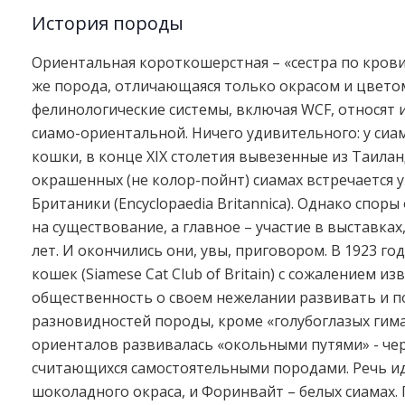
История породы
Ориентальная короткошерстная – «сестра по крови»
же порода, отличающаяся только окрасом и цвето
фелинологические системы, включая WCF, относят и
сиамо-ориентальной. Ничего удивительного: у сиа
кошки, в конце XIX столетия вывезенные из Таила
окрашенных (не колор-пойнт) сиамах встречается у
Британики (Encyclopaedia Britannica). Однако спо
на существование, а главное – участие в выставка
лет. И окончились они, увы, приговором. В 1923 г
кошек (Siamese Cat Club of Britain) с сожалением 
общественность о своем нежелании развивать и 
разновидностей породы, кроме «голубоглазых гимал
ориенталов развивалась «окольными путями» - че
считающихся самостоятельными породами. Речь ид
шоколадного окраса, и Форинвайт – белых сиамах. 