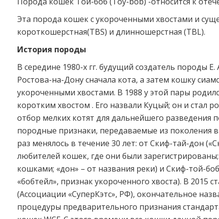
Порода кошек Той-боб (Toy-bob) -относится к от
Эта порода кошек с укороченными хвостами и суще
короткошерстная(TBS) и длинношерстная (TBL).
История породы
В середине 1980-х гг. будущий создатель породы Е.
Ростова-на-Дону сначала кота, а затем кошку сиам
укороченными хвостами. В 1988 у этой пары родилс
коротким хвостом . Его назвали Куцый; он и стал
отбор мелких котят для дальнейшего разведения 
породные признаки, передаваемые из поколения в
раз менялось в течение 30 лет: от Скиф-тай-дон («
любителей кошек, где они были зарегистрированы; 
кошками; «дон» – от названия реки) и Скиф-той-боб 
«бобтейл», признак укороченного хвоста). В 2015 
(Ассоциации «СуперКэтс», РФ), окончательное назв
процедуры предварительного признания стандарт