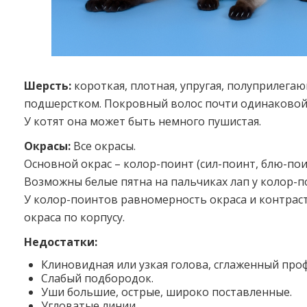
Шерсть:
короткая, плотная, упругая, полуприлега
подшерстком. Покровный волос почти одинаковой
У котят она может быть немного пушистая.
Окрасы:
Все окрасы.
Основной окрас – колор-поинт (сил-поинт, блю-пои
Возможны белые пятна на пальчиках лап у колор-
У колор-поинтов равномерность окраса и контрас
окраса по корпусу.
Недостатки:
Клиновидная или узкая голова, сглаженный проф
Слабый подбородок.
Уши большие, острые, широко поставленные.
Угловатые линии.