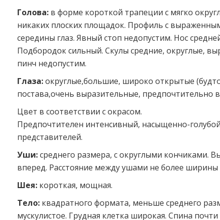
Голова:
в форме короткой трапеции с мягко округ
никаких плоских площадок. Профиль с выраженным 
середины глаз. Явный стоп недопустим. Нос средне
Подбородок сильный. Скулы средние, округлые, вы
пинч недопустим.
Глаза:
округлые,большие, широко открытые (будто
постава,очень выразительные, предпочтительно в
Цвет в соответствии с окрасом.
Предпочтителен интенсивный, насыщенно-голубой
представителей.
Уши:
среднего размера, с округлыми кончиками. В
вперед. Расстояние между ушами не более ширины 
Шея:
короткая, мощная.
Тело:
квадратного формата, меньше среднего разм
мускулистое. Грудная клетка широкая. Спина почт